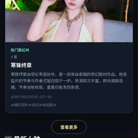
热门奇幻片
3 张
寒锋终章
寒锋终章由塔伦蒂诺执导，是一部来自泰国的奇幻题材作品。把类
型片的节奏与作者式留白熔于一炉，表演层次丰富，群戏调度稳
健。节奏张弛有度，重看仍能发现新意。
4387
168
2015-07-10
#精彩短片#奇幻#电视剧#
查看更多