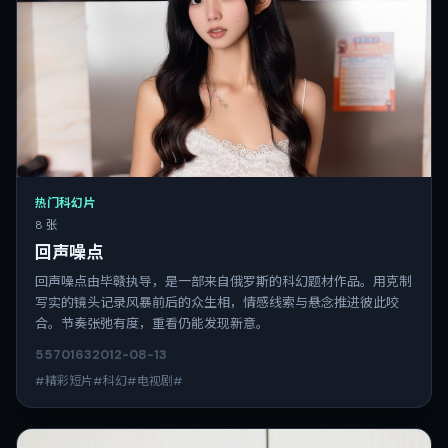
热门科幻片
8 张
回声噪点
回声噪点由毕赣执导，是一部来自俄罗斯的科幻题材作品。用克制
写实的镜头记录风暴前后的众生相，情感线索与悬念推进彼此咬
合。节奏张弛有度，重看仍能发现新意。
5570
163
2012-08-13
#精彩短片#科幻#电视剧#