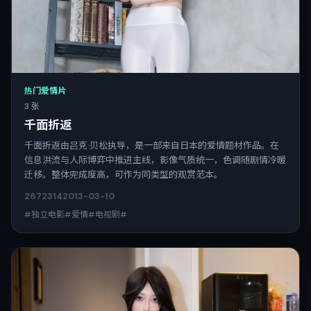
热门爱情片
3 张
千面折返
千面折返由吕克·贝松执导，是一部来自日本的爱情题材作品。在
信息洪流与人际博弈中推进主线，影像气质统一，色调随剧情冷暖
迁移。整体完成度高，可作为同类型的观赏范本。
2672
314
2013-03-10
#独立电影#爱情#电视剧#