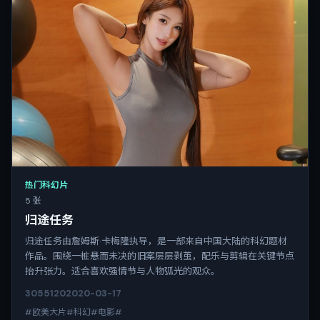
热门科幻片
5 张
归途任务
归途任务由詹姆斯·卡梅隆执导，是一部来自中国大陆的科幻题材
作品。围绕一桩悬而未决的旧案层层剥茧，配乐与剪辑在关键节点
抬升张力。适合喜欢强情节与人物弧光的观众。
3055
120
2020-03-17
#欧美大片#科幻#电影#