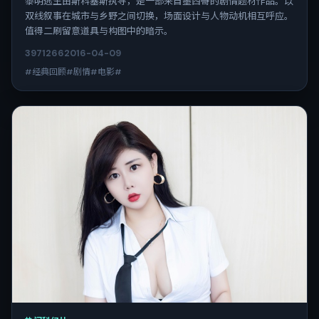
黎明逃生由斯科塞斯执导，是一部来自墨西哥的剧情题材作品。以
双线叙事在城市与乡野之间切换，场面设计与人物动机相互呼应。
值得二刷留意道具与构图中的暗示。
3971
266
2016-04-09
#经典回顾#剧情#电影#