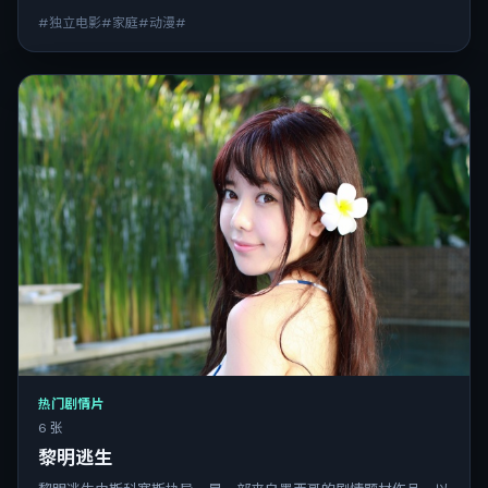
#独立电影#家庭#动漫#
热门剧情片
6 张
黎明逃生