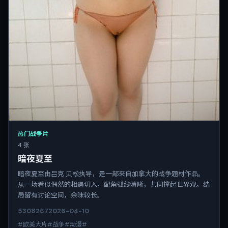
热门战争片
4 张
暗夜夏至
暗夜夏至由吕克·贝松执导，是一部来自加拿大的战争题材作品。
从一场看似偶然的相遇切入，配角弧线清晰，共同撑起世界观。结
局留有讨论空间，余味较长。
5308
267
2026-04-10
#欧美大片#战争#动漫#