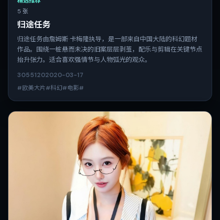
精选推荐
5 张
归途任务
归途任务由詹姆斯·卡梅隆执导，是一部来自中国大陆的科幻题材
作品。围绕一桩悬而未决的旧案层层剥茧，配乐与剪辑在关键节点
抬升张力。适合喜欢强情节与人物弧光的观众。
3055
120
2020-03-17
#欧美大片#科幻#电影#