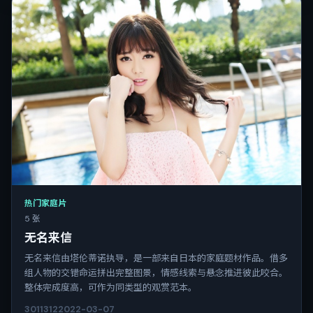
热门家庭片
5 张
无名来信
无名来信由塔伦蒂诺执导，是一部来自日本的家庭题材作品。借多
组人物的交错命运拼出完整图景，情感线索与悬念推进彼此咬合。
整体完成度高，可作为同类型的观赏范本。
3011
312
2022-03-07