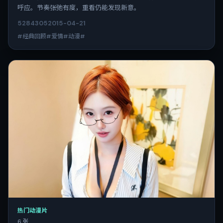
呼应。节奏张弛有度，重看仍能发现新意。
5284
305
2015-04-21
#经典回顾#爱情#动漫#
热门动漫片
6 张