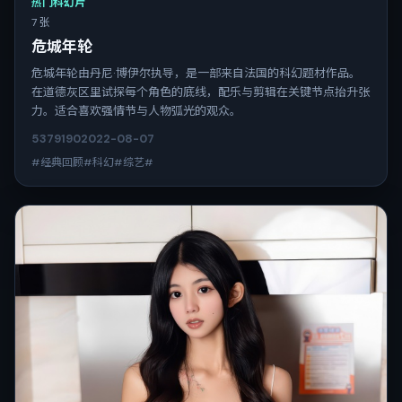
热门科幻片
7 张
危城年轮
危城年轮由丹尼·博伊尔执导，是一部来自法国的科幻题材作品。
在道德灰区里试探每个角色的底线，配乐与剪辑在关键节点抬升张
力。适合喜欢强情节与人物弧光的观众。
5379
190
2022-08-07
#经典回顾#科幻#综艺#