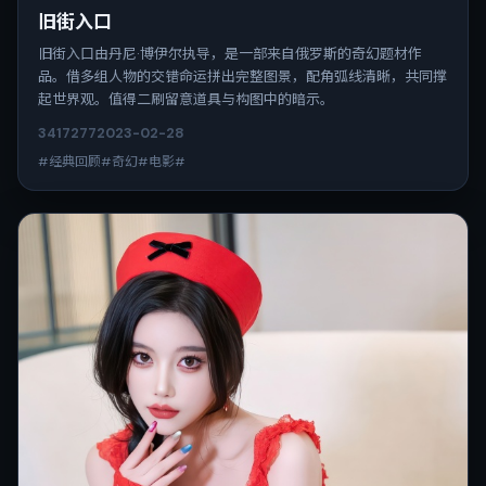
旧街入口
旧街入口由丹尼·博伊尔执导，是一部来自俄罗斯的奇幻题材作
品。借多组人物的交错命运拼出完整图景，配角弧线清晰，共同撑
起世界观。值得二刷留意道具与构图中的暗示。
3417
277
2023-02-28
#经典回顾#奇幻#电影#