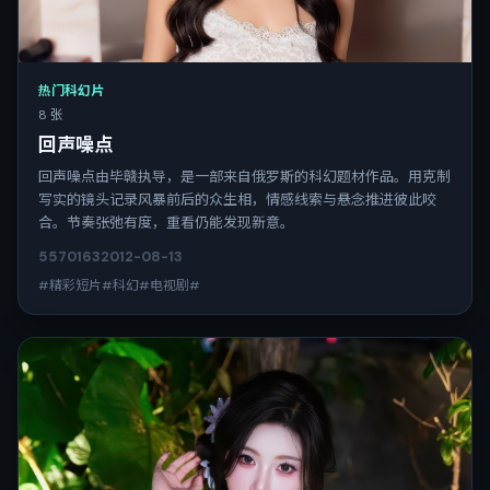
热门科幻片
8 张
回声噪点
回声噪点由毕赣执导，是一部来自俄罗斯的科幻题材作品。用克制
写实的镜头记录风暴前后的众生相，情感线索与悬念推进彼此咬
合。节奏张弛有度，重看仍能发现新意。
5570
163
2012-08-13
#精彩短片#科幻#电视剧#