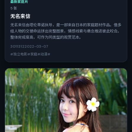
最新家庭片
5 张
无名来信
无名来信由塔伦蒂诺执导，是一部来自日本的家庭题材作品。借多
组人物的交错命运拼出完整图景，情感线索与悬念推进彼此咬合。
整体完成度高，可作为同类型的观赏范本。
3011
312
2022-03-07
#独立电影#家庭#动漫#