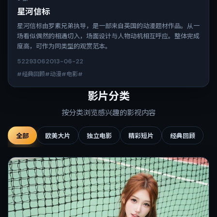
星河信标
星河信标由罗素兄弟执导，是一部来自英国的动漫题材作品。从一
场看似偶然的相遇切入，场面设计与人物动机相互呼应。整体完成
度高，可作为同类型的观赏范本。
5229
306
2013-06-22
#经典回顾#动漫#电影#
影片分类
按分类浏览感兴趣的影视内容
全部
欧美大片
独立电影
精彩短片
经典回顾