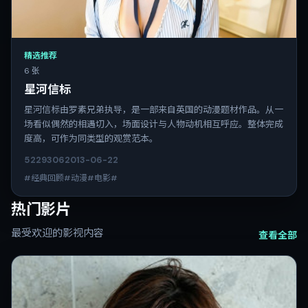
精选推荐
6 张
星河信标
星河信标由罗素兄弟执导，是一部来自英国的动漫题材作品。从一
场看似偶然的相遇切入，场面设计与人物动机相互呼应。整体完成
度高，可作为同类型的观赏范本。
5229
306
2013-06-22
#经典回顾#动漫#电影#
热门影片
最受欢迎的影视内容
查看全部