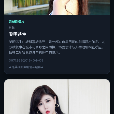
最新剧情片
6 张
黎明逃生
黎明逃生由斯科塞斯执导，是一部来自墨西哥的剧情题材作品。以
双线叙事在城市与乡野之间切换，场面设计与人物动机相互呼应。
值得二刷留意道具与构图中的暗示。
3971
266
2016-04-09
#经典回顾#剧情#电影#