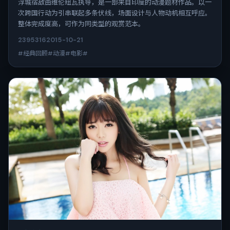
浮城宿敌由维伦纽瓦执导，是一部来自印度的动漫题材作品。以一
次跨国行动为引串联起多条伏线，场面设计与人物动机相互呼应。
整体完成度高，可作为同类型的观赏范本。
2395
316
2015-10-21
#经典回顾#动漫#电影#