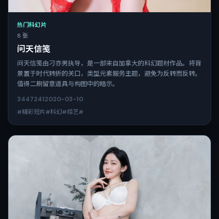
热门科幻片
8 张
问天信笺
问天信笺由刁亦男执导，是一部来自加拿大的科幻题材作品。将背
景置于时代转折的关口，类型元素服务主题，避免为反转而反转。
值得二刷留意道具与构图中的暗示。
3447
241
2020-03-10
#精彩短片#科幻#综艺#