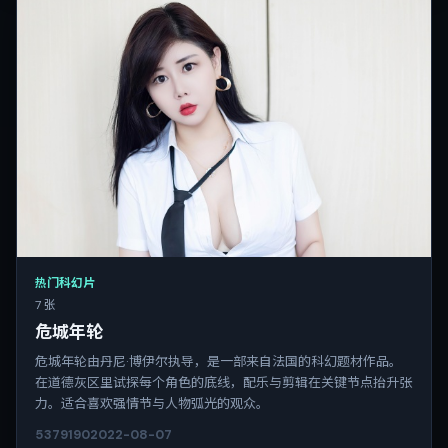
热门科幻片
7 张
危城年轮
危城年轮由丹尼·博伊尔执导，是一部来自法国的科幻题材作品。
在道德灰区里试探每个角色的底线，配乐与剪辑在关键节点抬升张
力。适合喜欢强情节与人物弧光的观众。
5379
190
2022-08-07