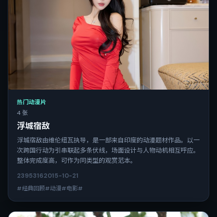
热门动漫片
4 张
浮城宿敌
浮城宿敌由维伦纽瓦执导，是一部来自印度的动漫题材作品。以一
次跨国行动为引串联起多条伏线，场面设计与人物动机相互呼应。
整体完成度高，可作为同类型的观赏范本。
2395
316
2015-10-21
#经典回顾#动漫#电影#