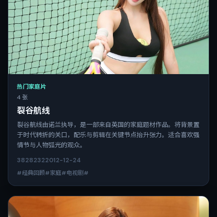
热门家庭片
4 张
裂谷航线
裂谷航线由诺兰执导，是一部来自英国的家庭题材作品。将背景置
于时代转折的关口，配乐与剪辑在关键节点抬升张力。适合喜欢强
情节与人物弧光的观众。
3828
232
2012-12-24
#经典回顾#家庭#电视剧#